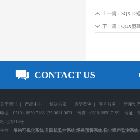
上一篇：
SQX-
下一篇：
QGX型
CONTACT US
关于我们
|
产品中心
|
解决方案
|
典型案例
|
客户服务
|
新闻动
电话：0519 - 8850 7188 135 0611 9671
传真：0519-8850 7199
地址：
枉北路218号
主营：
吊钩可视化系统
|
升降机监控系统
|
塔吊预警系统
|
扬尘噪声监测系统
|