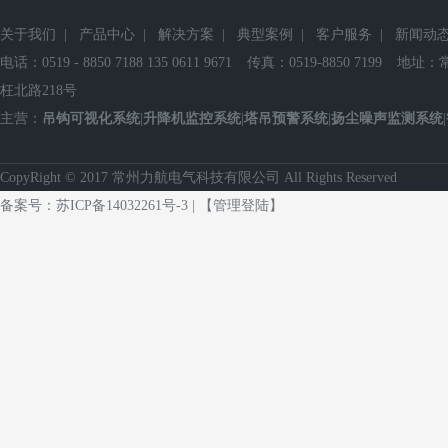
关于我们
|
产品中心
|
解决方案
|
典型案例
|
客户服务
|
新闻动
电话：0519 - 8850 7188 135 0611 9671
传真：0519-8850 7199
地址：
枉北路218号
主营：
吊钩可视化系统
|
升降机监控系统
|
塔吊预警系统
|
扬尘噪声监测系统
|
CopyRight © 2017 常州力航电气科技有限公司 All Rights Reserved
备案号：
苏ICP备14032261号-3
|
【管理登陆】